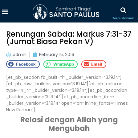
Perpustakaan
Renungan Sabda: Markus 7:31-37
(Jumat Biasa Pekan V)
admin
February 15, 2019
Facebook
WhatsApp
Email
[et_pb_section fb_built=”1″ _builder_version=”3.19.14″]
[et_pb_row _builder_version=”3.19.14″][et_pb_column
type=”4_4″ _builder_version=”3.19.14″][et_pb_accordion
_builder_version=”3.19.14″][et_pb_accordion_item
_builder_version=”3.19.14″ open=”on” inline_fonts=”Times
New Roman”]
Relasi dengan Allah yang
Mengubah