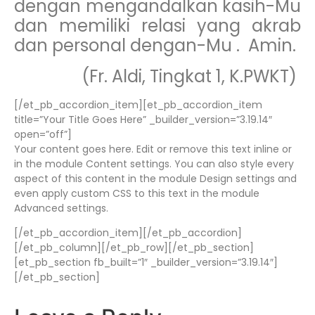
dengan mengandalkan kasih-Mu
dan memiliki relasi yang akrab
dan personal dengan-Mu . Amin.
(Fr. Aldi, Tingkat 1, K.PWKT)
[/et_pb_accordion_item][et_pb_accordion_item
title=”Your Title Goes Here” _builder_version=”3.19.14″
open=”off”]
Your content goes here. Edit or remove this text inline or
in the module Content settings. You can also style every
aspect of this content in the module Design settings and
even apply custom CSS to this text in the module
Advanced settings.
[/et_pb_accordion_item][/et_pb_accordion]
[/et_pb_column][/et_pb_row][/et_pb_section]
[et_pb_section fb_built=”1″ _builder_version=”3.19.14″]
[/et_pb_section]