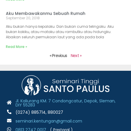
Aku Membawakanmu Sebuah Rumah
September 20, 2018
Aku bukan hanya kepalaku. Dan bukan cuma telingaku. Aku
bukan kakiku, atau mataku atau rambutku atau hidungku.
Abaikan seluruh permukaan laut yang ada pada bola
Read More »
« Previous
Next »
Jl. Kaliurang KM. 7 Condongcatur, Depok, Sleman,
DIY 55283
(0274) 885714, 880027
seminari.kentungan@gmail.com
0813 2747 001
7
( Pastoral )