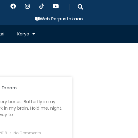
|
Web Perpustakaan
ri
Karya
he Dream
very bones. Butterfly in my
k in my brain, Hold me, night.
way to
2018
No Comments