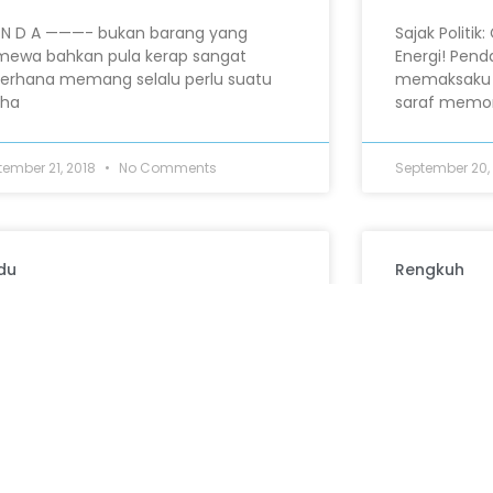
 N D A ———- bukan barang yang
Sajak Politik
imewa bahkan pula kerap sangat
Energi! Pend
erhana memang selalu perlu suatu
memaksaku d
aha
saraf memori
tember 21, 2018
No Comments
September 20,
du
Rengkuh
DU Saat waktu terus memburu
Raungnya ki
mbuat senja merajuk padam Tuk
suatu mega k
bali rehat dulu Hingga kembali
Permukaan m
yingsing kemilau Mungkin inikah
Palung adalah
tember 17, 2018
No Comments
September 15,