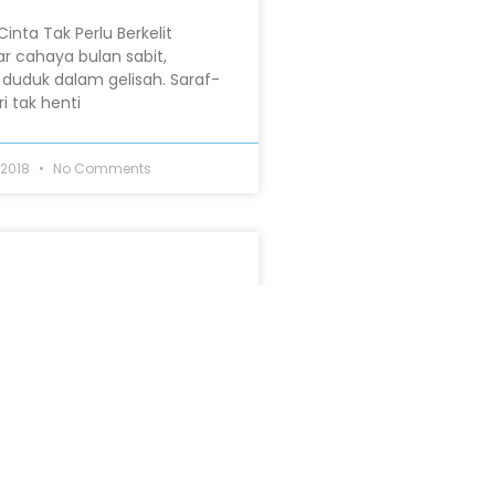
: Cinta Tak Perlu Berkelit
ar cahaya bulan sabit,
uduk dalam gelisah. Saraf-
 tak henti
 2018
No Comments
ta kenal bersama. Temu di
ala kita ingin bersama.
enjadi awal mula cerita.
 titik
 2018
No Comments