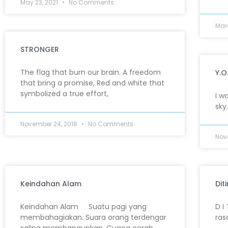
May 23, 2021
No Comments
Mar
STRONGER
The flag that burn our brain. A freedom
Y.O
that bring a promise, Red and white that
symbolized a true effort,
I w
sky
November 24, 2018
No Comments
Nov
Keindahan Alam
Dit
Keindahan Alam Suatu pagi yang
D I
membahagiakan. Suara orang terdengar
ras