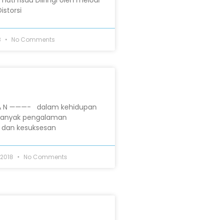
ati risau Diiringi oleh melodi
istorsi
8
No Comments
 R A N ———- dalam kehidupan
banyak pengalaman
n dan kesuksesan
 2018
No Comments