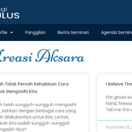
ofile
Panggilan
Berita Seminari
Agenda Semina
reasi Aksara
ah Tidak Pernah Kehabisan Cara
I Believe T
uk Mengasihi Kita
Fire grows e
hand, firewor
ah telah sungguh-sungguh mengasihi
Tell me the 
a, bahkan dengan berbagai cara yang
ah dilakukanNya untuk kita. Lantas,
kah kita sudah sungguh-sungguh
November 24, 
gasihi-Nya?