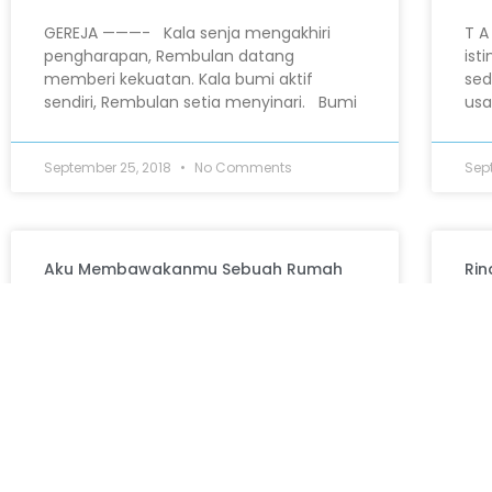
GEREJA ———- Kala senja mengakhiri
T A
pengharapan, Rembulan datang
ist
memberi kekuatan. Kala bumi aktif
sed
sendiri, Rembulan setia menyinari. Bumi
us
September 25, 2018
No Comments
Sep
Aku Membawakanmu Sebuah Rumah
Rin
Aku bukan hanya kepalaku. Dan bukan
RIN
cuma telingaku. Aku bukan kakiku, atau
Me
mataku atau rambutku atau hidungku.
kem
Abaikan seluruh permukaan
men
September 20, 2018
No Comments
Sep