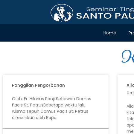
Home
Pr
K
Panggilan Pengorbanan
All
Unt
Oleh: Fr. Hilarius Panji Setiawan Domus
Pacis St. PetrusBeberapa waktu lalu
All
wisma sepuh Domus Pacis St. Petrus
kit
diresmikan oleh Bapa
tel
apa
men