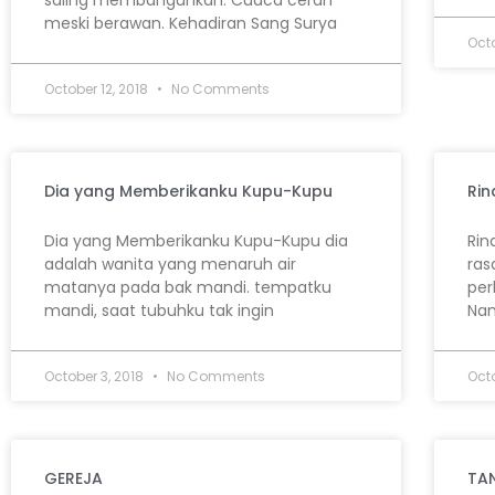
saling membangunkan. Cuaca cerah
meski berawan. Kehadiran Sang Surya
Octo
October 12, 2018
No Comments
Dia yang Memberikanku Kupu-Kupu
Rin
Dia yang Memberikanku Kupu-Kupu dia
Rin
adalah wanita yang menaruh air
ras
matanya pada bak mandi. tempatku
per
mandi, saat tubuhku tak ingin
Nam
October 3, 2018
No Comments
Oct
GEREJA
TA