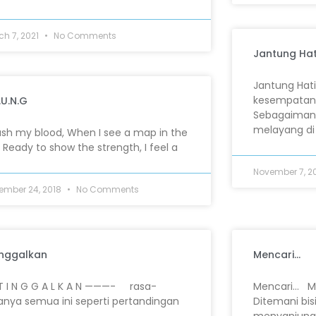
ch 7, 2021
No Comments
Jantung Hat
Jantung Hat
kesempatan 
.U.N.G
Sebagaimana
melayang di
ash my blood, When I see a map in the
. Ready to show the strength, I feel a
November 7, 2
ember 24, 2018
No Comments
inggalkan
Mencari…
 T I N G G A L K A N ———- rasa-
Mencari… M
anya semua ini seperti pertandingan
Ditemani bis