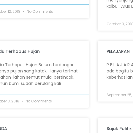
menyanjung h
kalbu Arus D
ber 12, 2018
No Comments
October 9, 201
du Terhapus Hujan
PELAJARAN
du Terhapus Hujan Belum terdengar
P E L A J A
anya pujian sang katak. Hanya terlihat
ada begitu 
lahan-lahan semut mulai bertindak.
keberhasila
un bumi sudah berulang kali
September 25,
ober 3, 2018
No Comments
NDA
Sajak Politik