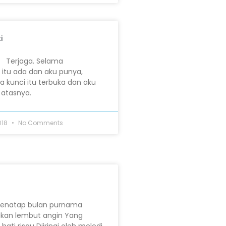
i
i Terjaga. Selama
itu ada dan aku punya,
 kunci itu terbuka dan aku
 atasnya.
018
No Comments
enatap bulan purnama
ikan lembut angin Yang