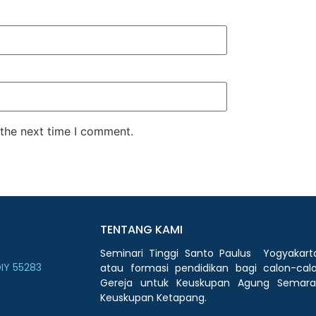
 the next time I comment.
TENTANG KAMI
Seminari Tinggi Santo Paulus Yogyaka
DIY 55283
atau formasi pendidikan bagi calon-c
Gereja untuk Keuskupan Agung Semara
Keuskupan Ketapang.