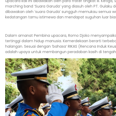
upacara kali ini dibawakan oleh para frater tingkat III. Ketig
marching band ‘Suara Garuda’ yang diasuh oleh PT. Gulaku d
dibawakan oleh ‘suara Garuda’ sungguh memukau semua warga 
kedatangan tamu istimewa dan mendapat suguhan luar biasa!” 
Dalam amanat Pembina upacara, Romo Djoko menyampaika
tertinggi dalam hidup manusia. Kemerdekaan berarti terbeb
halangan. Sesuai dengan ‘bahasa’ RIKAS (Rencana Induk K
adalah upaya untuk membangun peradaban kasih di tengah m