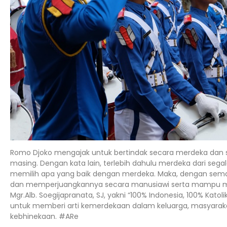
Romo Djoko mengajak untuk bertindak secara merdeka dan sa
masing. Dengan kata lain, terlebih dahulu merdeka dari seg
memilih apa yang baik dengan merdeka. Maka, dengan sema
dan memperjuangkannya secara manusiawi serta mampu m
Mgr.Alb. Soegijapranata, SJ, yakni “100% Indonesia, 100% Kato
untuk memberi arti kemerdekaan dalam keluarga, masyara
kebhinekaan. #ARe