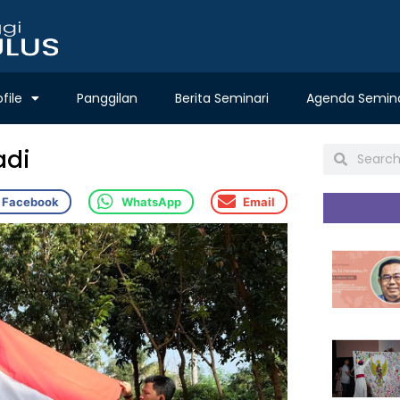
ofile
Panggilan
Berita Seminari
Agenda Semina
adi
Facebook
WhatsApp
Email