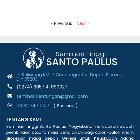
J
2
R
« Previous
Next »
Jl. Kaliurang KM. 7 Condongcatur, Depok, Sleman,
DIY 55283
(0274) 885714, 880027
seminari.kentungan@gmail.com
0813 2747 001
7
( Pastoral )
TENTANG KAMI
Seminari Tinggi Santo Paulus Yogyakarta merupakan wadah
pembinaan atau formasi pendidikan bagi calon-calon imam
diosesan masa depan Gereja untuk Keuskupan Agung