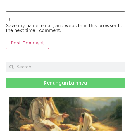
Save my name, email, and website in this browser for
the next time I comment.
Renungan Lainnya
S
J
2
H
B
R
S