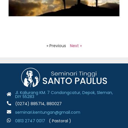
J
2
H
S
B
J
2
R
« Previous
Next »
Jl. Kaliurang KM. 7 Condongcatur, Depok, Sleman,
DIY 55283
(0274) 885714, 880027
seminari.kentungan@gmail.com
0813 2747 001
7
( Pastoral )