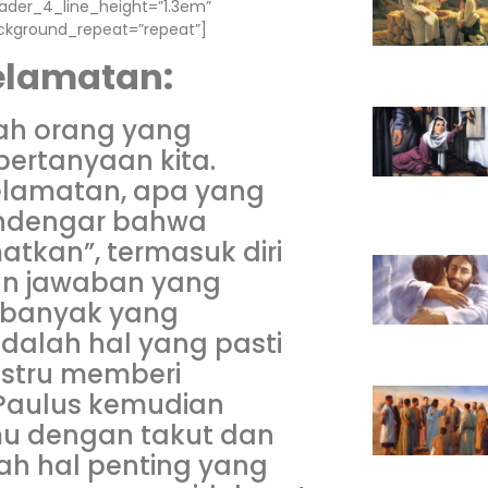
eader_4_line_height=”1.3em”
ackground_repeat=”repeat”]
elamatan:
kah orang yang
pertanyaan kita.
elamatan, apa yang
mendengar bahwa
tkan”, termasuk diri
kan jawaban yang
a banyak yang
dalah hal yang pasti
ustru memberi
 Paulus kemudian
mu dengan takut dan
alah hal penting yang