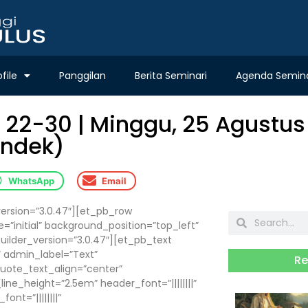
ofile
Panggilan
Berita Seminari
Agenda Semina
 22-30 | Minggu, 25 Agustus 
endek)
WhatsApp
Email
version=”3.0.47″][et_pb_row
=”initial” background_position=”top_left”
lder_version=”3.0.47″][et_pb_text
 admin_label=”Text”
Re
|” quote_text_align=”center”
ne_height=”2.5em” header_font=”||||||||”
nt=”||||||||”