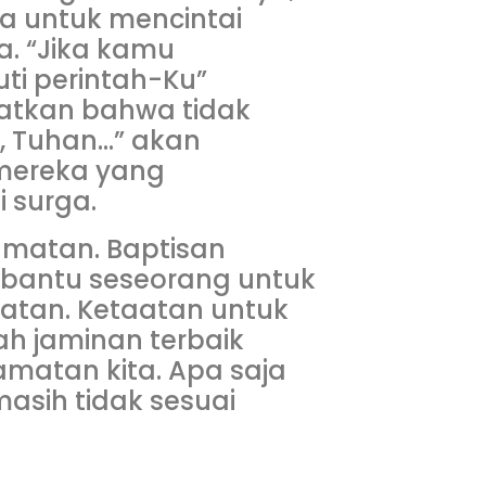
a untuk mencintai
. “Jika kamu
ti perintah-Ku”
gatkan bahwa tidak
n, Tuhan…” akan
 mereka yang
 surga.
amatan. Baptisan
antu seseorang untuk
atan. Ketaatan untuk
h jaminan terbaik
lamatan kita. Apa saja
asih tidak sesuai