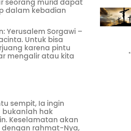
gar seorang murid dapat
up dalam kebadian
n: Yerusalem Sorgawi –
cinta. Untuk bisa
rjuang karena pintu
«
r mengalir atau kita
u sempit, Ia ingin
 bukanlah hak
min. Keselamatan akan
if dengan rahmat-Nya,