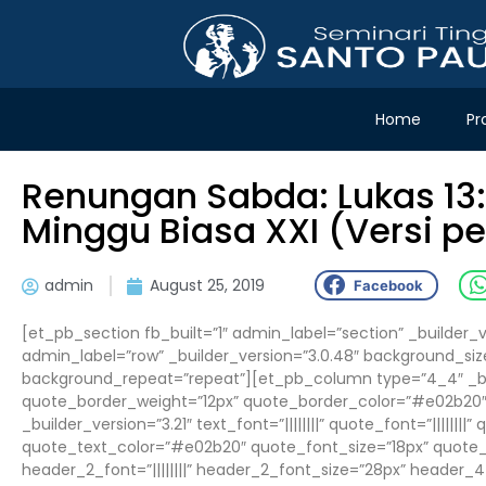
Home
Pr
Renungan Sabda: Lukas 13:
Minggu Biasa XXI (Versi p
admin
August 25, 2019
Facebook
[et_pb_section fb_built=”1″ admin_label=”section” _builder_
admin_label=”row” _builder_version=”3.0.48″ background_size
background_repeat=”repeat”][et_pb_column type=”4_4″ _bui
quote_border_weight=”12px” quote_border_color=”#e02b20″
_builder_version=”3.21″ text_font=”||||||||” quote_font=”|||||||
quote_text_color=”#e02b20″ quote_font_size=”18px” quote_li
header_2_font=”||||||||” header_2_font_size=”28px” header_4_fo