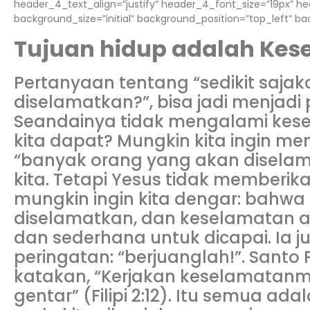
header_4_text_align=”justify” header_4_font_size=”19px” h
background_size=”initial” background_position=”top_left” b
Tujuan hidup adalah Kes
Pertanyaan tentang “sedikit saja
diselamatkan?”, bisa jadi menjadi 
Seandainya tidak mengalami kes
kita dapat? Mungkin kita ingin 
“banyak orang yang akan diselama
kita. Tetapi Yesus tidak memberi
mungkin ingin kita dengar: bahw
diselamatkan, dan keselamatan a
dan sederhana untuk dicapai. Ia j
peringatan: “berjuanglah!”. Santo
katakan, “Kerjakan keselamatan
gentar” (Filipi 2:12). Itu semua ad