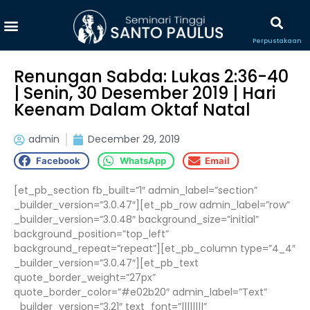
Perpustakaan
Renungan Sabda: Lukas 2:36-40
| Senin, 30 Desember 2019 | Hari
Keenam Dalam Oktaf Natal
admin
December 29, 2019
Facebook
WhatsApp
Email
[et_pb_section fb_built=”1″ admin_label=”section”
_builder_version=”3.0.47″][et_pb_row admin_label=”row”
_builder_version=”3.0.48″ background_size=”initial”
background_position=”top_left”
background_repeat=”repeat”][et_pb_column type=”4_4″
_builder_version=”3.0.47″][et_pb_text
quote_border_weight=”27px”
quote_border_color=”#e02b20″ admin_label=”Text”
_builder_version=”3.21″ text_font=”||||||||”