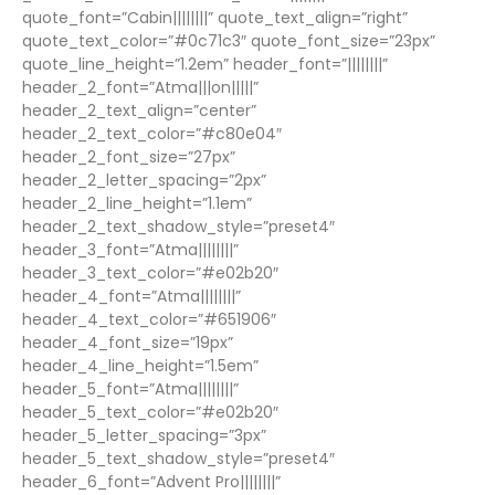
quote_font=”Cabin||||||||” quote_text_align=”right”
quote_text_color=”#0c71c3″ quote_font_size=”23px”
quote_line_height=”1.2em” header_font=”||||||||”
header_2_font=”Atma|||on|||||”
header_2_text_align=”center”
header_2_text_color=”#c80e04″
header_2_font_size=”27px”
header_2_letter_spacing=”2px”
header_2_line_height=”1.1em”
header_2_text_shadow_style=”preset4″
header_3_font=”Atma||||||||”
header_3_text_color=”#e02b20″
header_4_font=”Atma||||||||”
header_4_text_color=”#651906″
header_4_font_size=”19px”
header_4_line_height=”1.5em”
header_5_font=”Atma||||||||”
header_5_text_color=”#e02b20″
header_5_letter_spacing=”3px”
header_5_text_shadow_style=”preset4″
header_6_font=”Advent Pro||||||||”