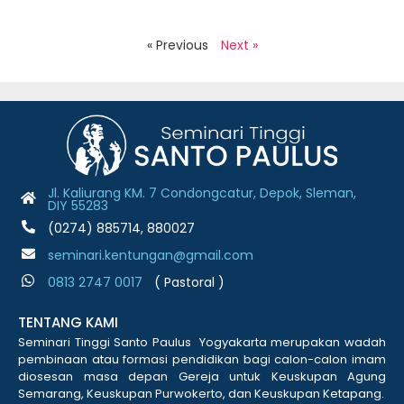
R
« Previous
Next »
Jl. Kaliurang KM. 7 Condongcatur, Depok, Sleman,
DIY 55283
(0274) 885714, 880027
seminari.kentungan@gmail.com
0813 2747 001
7
( Pastoral )
TENTANG KAMI
Seminari Tinggi Santo Paulus Yogyakarta merupakan wadah
pembinaan atau formasi pendidikan bagi calon-calon imam
diosesan masa depan Gereja untuk Keuskupan Agung
Semarang, Keuskupan Purwokerto, dan Keuskupan Ketapang.