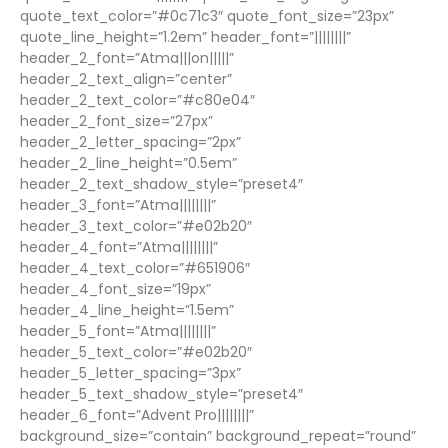
quote_text_color=”#0c71c3″ quote_font_size=”23px”
quote_line_height=”1.2em” header_font=”||||||||”
header_2_font=”Atma|||on|||||”
header_2_text_align=”center”
header_2_text_color=”#c80e04″
header_2_font_size=”27px”
header_2_letter_spacing=”2px”
header_2_line_height=”0.5em”
header_2_text_shadow_style=”preset4″
header_3_font=”Atma||||||||”
header_3_text_color=”#e02b20″
header_4_font=”Atma||||||||”
header_4_text_color=”#651906″
header_4_font_size=”19px”
header_4_line_height=”1.5em”
header_5_font=”Atma||||||||”
header_5_text_color=”#e02b20″
header_5_letter_spacing=”3px”
header_5_text_shadow_style=”preset4″
header_6_font=”Advent Pro||||||||”
background_size=”contain” background_repeat=”round”