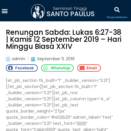
Perpustakaan
Renungan Sabda: Lukas 6:27-38
| Kamis 12 September 2019 – Hari
Minggu Biasa XXIV
admin
September 11, 2019
Facebook
WhatsApp
Email
[et_pb_section fb_built=”1″ _builder_version=”3.21″]
[/et_pb_section][et_pb_section fb_built=”1″
_builder_version=”3.21″][et_pb_row
_builder_version=”3.21″][et_pb_column type=”4_4″
_builder_version=”3.21″][et_pb_text
quote_border_weight=”27px”
quote_border_color=”#e02b20″ admin_label=”Text”
_builder_version=”3.21″ text_font=”||||||||”
quote_font=”Cabin||||||||” quote_text_align=”right”