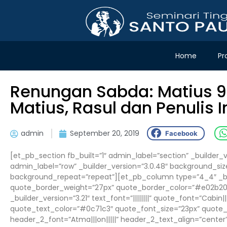
Home
Pr
Renungan Sabda: Matius 9:9
Matius, Rasul dan Penulis In
admin
September 20, 2019
Facebook
[et_pb_section fb_built=”1″ admin_label=”section” _builder_
admin_label=”row” _builder_version=”3.0.48″ background_size
background_repeat=”repeat”][et_pb_column type=”4_4″ _bui
quote_border_weight=”27px” quote_border_color=”#e02b20″
_builder_version=”3.21″ text_font=”||||||||” quote_font=”Cabin|||
quote_text_color=”#0c71c3″ quote_font_size=”23px” quote_lin
header_2_font=”Atma|||on|||||” header_2_text_align=”cent