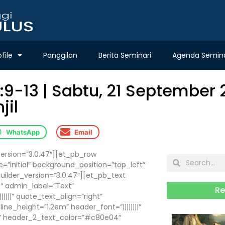
ofile
Panggilan
Berita Seminari
Agenda Semina
-13 | Sabtu, 21 September 2
jil
WhatsApp
Email
version=”3.0.47″][et_pb_row
=”initial” background_position=”top_left”
lder_version=”3.0.47″][et_pb_text
 admin_label=”Text”
Re
|||||” quote_text_align=”right”
e_height=”1.2em” header_font=”||||||||”
er” header_2_text_color=”#c80e04″