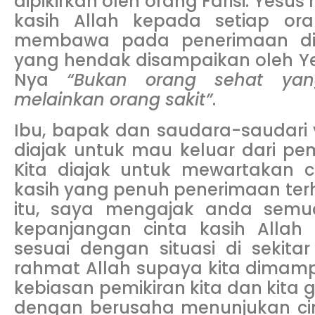
dipikirkan oleh orang Farisi. Yes
kasih Allah kepada setiap ora
membawa pada penerimaan dir
yang hendak disampaikan oleh Y
Nya
“Bukan orang sehat yan
melainkan orang sakit”
.
Ibu, bapak dan saudara-saudari y
diajak untuk mau keluar dari pem
Kita diajak untuk mewartakan ci
kasih yang penuh penerimaan terh
itu, saya mengajak anda sem
kepanjangan cinta kasih Alla
sesuai dengan situasi di sekitar
rahmat Allah supaya kita dimamp
kebiasan pemikiran kita dan kita
dengan berusaha menunjukan cin