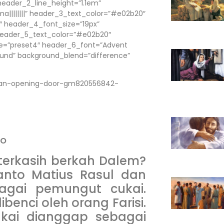
eader_2_line_height=”1.1em”
||||||||” header_3_text_color=”#e02b20″
″ header_4_font_size=”19px”
 header_5_text_color=”#e02b20″
e=”preset4″ header_6_font=”Advent
round” background_blend=”difference”
man-opening-door-gm820556842-
no
terkasih berkah Dalem?
Santo Matius Rasul dan
ebagai pemungut cukai.
benci oleh orang Farisi.
kai dianggap sebagai