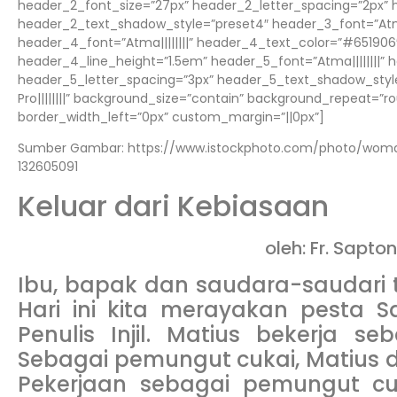
header_2_font_size=”27px” header_2_letter_spacing=”2px” h
header_2_text_shadow_style=”preset4″ header_3_font=”Atma
header_4_font=”Atma||||||||” header_4_text_color=”#651906
header_4_line_height=”1.5em” header_5_font=”Atma||||||||”
header_5_letter_spacing=”3px” header_5_text_shadow_styl
Pro||||||||” background_size=”contain” background_repeat=”
border_width_left=”0px” custom_margin=”||0px”]
Sumber Gambar: https://www.istockphoto.com/photo/wo
132605091
Keluar dari Kebiasaan
oleh: Fr. Sapto
Ibu, bapak dan saudara-saudari 
Hari ini kita merayakan pesta 
Penulis Injil. Matius bekerja s
Sebagai pemungut cukai, Matius di
Pekerjaan sebagai pemungut cu