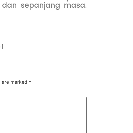
i dan sepanjang masa.
n]
ds are marked
*