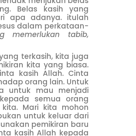
us hendak menjukan belas
ng. Belas kasih yang
i apa adanya. itulah
esus dalam perkataan-
g memerlukan tabib,
ang terkasih, kita juga
ikiran kita yang biasa.
nta kasih Allah. Cinta
adap orang lain. Untuk
ua untuk mau menjadi
h kepada semua orang
 kita. Mari kita mohon
ukan untuk keluar dari
 gunakan pemikiran baru
ta kasih Allah kepada