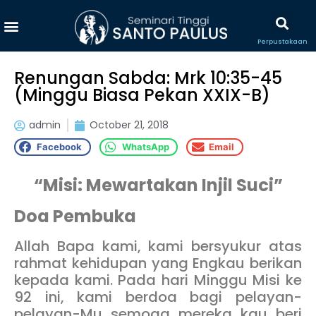
Perpustakaan
Renungan Sabda: Mrk 10:35-45
(Minggu Biasa Pekan XXIX-B)
admin
October 21, 2018
Facebook
WhatsApp
Email
“Misi: Mewartakan Injil Suci”
Doa Pembuka
Allah Bapa kami, kami bersyukur atas
rahmat kehidupan yang Engkau berikan
kepada kami. Pada hari Minggu Misi ke
92 ini, kami berdoa bagi pelayan-
pelayan-Mu semoga mereka kau beri