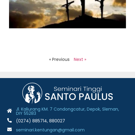
M
2
S
J
2
H
S
B
J
2
R
« Previous
Next »
Jl. Kaliurang KM. 7 Condongcatur, Depok, Sleman,
DIY 55283
(0274) 885714, 880027
seminari.kentungan@gmail.com