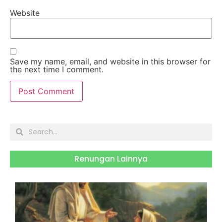
Website
Save my name, email, and website in this browser for
the next time I comment.
Renungan Lainnya
S
J
2
H
B