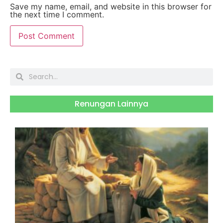
Save my name, email, and website in this browser for
the next time I comment.
Renungan Lainnya
S
J
2
H
B
R
S
M
3
O
2
R