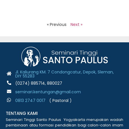
B
J
2
R
« Previous
Next »
Jl. Kaliurang KM. 7 Condongcatur, Depok, Sleman,
DIY 55283
(0274) 885714, 880027
seminari.kentungan@gmail.com
0813 2747 001
7
( Pastoral )
TENTANG KAMI
Seminari Tinggi Santo Paulus Yogyakarta merupakan wadah
pembinaan atau formasi pendidikan bagi calon-calon imam