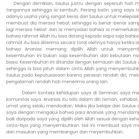
Dengan demikian, Saulus justru dengan sepenuh hati 
tangannya sehingga ia sembuh. Perang batin yang saya ra
adanya usaha yang sangat keras dari Saulus untuk melepas
membuat dia merasa hebat sehingga ia benar-benar sampa
lagi merasa hebat dan ia menyadari bahwa ia memerlukan or
bahwa rahmat Allah itu bisa datang kepada siapa saja bahka
rahmat itu bisa diterima secara total olehnya hanya ketika
bahwa Ananias memang dipilih Allah untuk menye
kesembuhan ini bukan saja kesembuhan dari kebutaan n
biasa. Kesembuhan ini ditandai dengan kemauan diri Saulus
sehingga ia bisa jatuh dalam cinta Allah yang menyembuh
Saulus pada keputusasaan karena perasan rendah diri, me
pengalaman rendah hati menerima orang lain.
Dalam konteks kehidupan saya di Seminari, saya meras
komunitas saya. Ananias itu ada dalam diri teman, sahaba
umat yang selalu mendoakan. Maka jika belajar dari Saulus
saya dengan mengakui bahwa para Ananias yang mendampin
baik daripada saya yang dipilih oleh Allah sesuai dengan 
cinta-Nya yang menyembuhkan. Hal ini membuat saya menja
dan masukan yang membangun dan meyembuhkan.