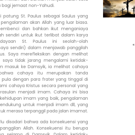
 bagi jemaat non-Yahudi.
atung St. Paulus sebagai Saulus yang
engalaman akan Allah yang luar biasa.
membenci dan bahkan ikut menganiaya
h sendiri untuk ikut terlibat dalam karya
rdayaan St. Paulus ini seolah-olah
«
saya sendiri) dalam menjawab panggilah
tus. Saya merefleksikan dengan melihat
a saya tidak jarang mengalami ketidak-
um masuk ke Damsyik, ia melihat cahaya
 bahwa cahaya itu merupakan tanda
n pula dengan para frater yang tinggal di
ami cahaya Kristus secara personal yang
erasulan menjadi imam. Cahaya ini bisa
kehidupan imam yang baik, pengalaman
endukung untuk menjadi imam dll, yang
uk merasa terpanggil pada jalan imamat.
 disadari bahwa ada konsekuensi yang
anggilan Allah. Konsekuensi itu berupa
nya selama di Damsyik. Dalam ketidak-