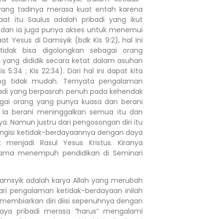
 yang tadinya merasa kuat entah karena
aat itu Saulus adalah pribadi yang ikut
) dan ia juga punya akses untuk menemui
esus di Damsyik (bdk Kis 9:2), hal ini
idak bisa digolongkan sebagai orang
 yang dididik secara ketat dalam asuhan
5:34 ; Kis 22:34). Dari hal ini dapat kita
ng tidak mudah. Ternyata pengalaman
badi yang berpasrah penuh pada kehendak
bagai orang yang punya kuasa dan berani
. Ia berani meninggalkan semua itu dan
. Namun justru dari pengosongan diri itu
engisi ketidak-berdayaannya dengan daya
menjadi Rasul Yesus Kristus. Kiranya
elama menempuh pendidikan di Seminari
amsyik adalah karya Allah yang merubah
ari pengalaman ketidak-berdayaan inilah
n membiarkan diri diisi sepenuhnya dengan
saya pribadi merasa “harus” mengalami