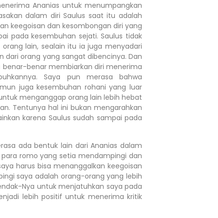
menerima Ananias untuk menumpangkan
sakan dalam diri Saulus saat itu adalah
kan keegoisan dan kesombongan diri yang
i pada kesembuhan sejati. Saulus tidak
ang lain, sealain itu ia juga menyadari
n dari orang yang sangat dibencinya. Dan
 ia benar-benar membiarkan diri menerima
mbuhkannya. Saya pun merasa bahwa
amun juga kesembuhan rohani yang luar
 untuk menganggap orang lain lebih hebat
kan. Tentunya hal ini bukan mengarahkan
lainkan karena Saulus sudah sampai pada
a ada bentuk lain dari Ananias dalam
t, para romo yang setia mendampingi dan
 saya harus bisa menanggalkan keegoisan
gi saya adalah orang-orang yang lebih
kehendak-Nya untuk menjatuhkan saya pada
di lebih positif untuk menerima kritik