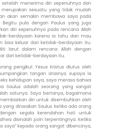
 setelah menerima diri sepenuhnya dan
ni merupakan sesuatu yang tidak mudah
ahan akan semakin membawa saya pada
n! Begitu pula dengan Paulus yang juga
kan diri sepenuhnya pada rencana Allah
idak-berdayaan karena ia tahu dan mau
bisa keluar dari ketidak-berdayaan itu.
iti larut dalam rencana Allah dengan
r dari ketidak-berdayaan itu.
ng pengikut Yesus Kristus diutus oleh
numpangkan tangan atasnya supaya ia
nteks kehidupan saya, saya merasa bahwa
wa Saulus adalah seorang yang sangat
lah satunya. Saya bertanya, bagaimana
 membiarkan diri untuk disembuhkan oleh
 yang dirasakan Saulus ketika ada orang
dengan segala kerendahan hati untuk
a disinalah poin terpentingnya. Ketika
a saya” kepada orang sangat dibencinya,