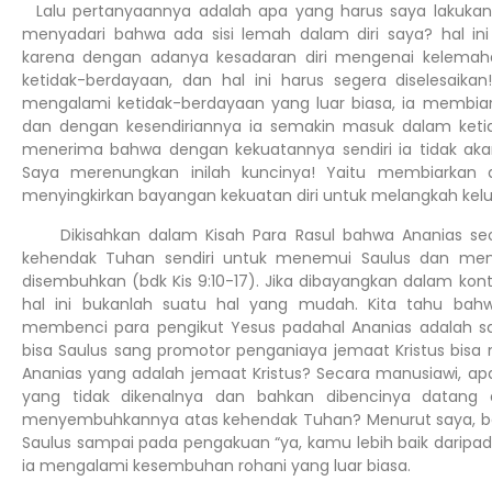
Lalu pertanyaannya adalah apa yang harus saya lakukan
menyadari bahwa ada sisi lemah dalam diri saya? hal i
karena dengan adanya kesadaran diri mengenai kelem
ketidak-berdayaan, dan hal ini harus segera diselesaika
mengalami ketidak-berdayaan yang luar biasa, ia membiar
dan dengan kesendiriannya ia semakin masuk dalam ket
menerima bahwa dengan kekuatannya sendiri ia tidak akan 
Saya merenungkan inilah kuncinya! Yaitu membiarkan d
menyingkirkan bayangan kekuatan diri untuk melangkah kelua
Dikisahkan dalam Kisah Para Rasul bahwa Ananias seora
kehendak Tuhan sendiri untuk menemui Saulus dan me
disembuhkan (bdk Kis 9:10-17). Jika dibayangkan dalam ko
hal ini bukanlah suatu hal yang mudah. Kita tahu bah
membenci para pengikut Yesus padahal Ananias adalah sa
bisa Saulus sang promotor penganiaya jemaat Kristus bisa
Ananias yang adalah jemaat Kristus? Secara manusiawi, apa
yang tidak dikenalnya dan bahkan dibencinya datang 
menyembuhkannya atas kehendak Tuhan? Menurut saya, bahw
Saulus sampai pada pengakuan “ya, kamu lebih baik daripad
ia mengalami kesembuhan rohani yang luar biasa.