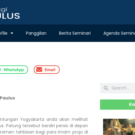
ofile
Panggilan
Berita Seminari
Agenda Semina
WhatsApp
Email
 Paulus
Re
ntungan Yogyakarta anda akan melihat
s. Patung tersebut berdiri persis di depan
kramen tahbisan bagi para imam projo di