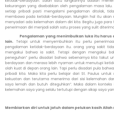
ketidak-berdayaan. Salah satu langkahnya adalah meneri
kekurangan yang disebabkan oleh pengalaman masa lalu. 
setiap pribadi pasti mengalami pengalaman ditolak, tida
membawa pada ketidak-berdayaan. Mungkin hal itu akan 
menyadari ada kelemahan dalam diri kita. Begitu juga para f
penerimaan diri menjadi salah satu proses yang sulit diterima
Pengalaman yang menimbulkan luka itu harus d
lain.
Tetapi untuk menyembuhkan itu perlu penerimaan
pengalaman ketidak-berdayaan itu. orang yang sakit tidak
mengakui bahwa ia sakit. Tetapi dengan mengakui bah
peneguhan” perlu disadari bahwa sebenarnya kita takut 
berdayaan dan merasa lebih nyaman untuk menutupi ketida
olah kuat di depan orang lain. Tapi perlu disadari pula bah
pribadi kita. Maka kita perlu belajar dari St. Paulus untu
kekuatan dan terutama menerima dari sisi kelemahan d
saya lemah dan butuh diteguhkan”. Maka dalam konteks i
kelemahan saya yang selalu tertutupi dengan sikap saya yang
Membiarkan diri untuk jatuh dalam pelukan kasih Allah 