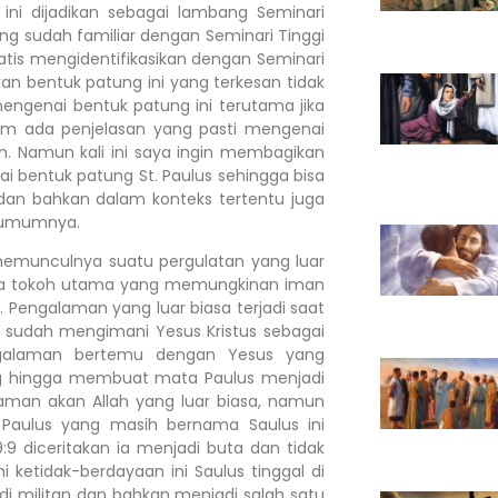
ni dijadikan sebagai lambang Seminari
g sudah familiar dengan Seminari Tinggi
tis mengidentifikasikan dengan Seminari
n bentuk patung ini yang terkesan tidak
mengenai bentuk patung ini terutama jika
m ada penjelasan yang pasti mengenai
. Namun kali ini saya ingin membagikan
 bentuk patung St. Paulus sehingga bisa
dan bahkan dalam konteks tertentu juga
 umumnya.
unculnya suatu pergulatan yang luar
ahwa tokoh utama yang memungkinan iman
s. Pengalaman yang luar biasa terjadi saat
sudah mengimani Yesus Kristus sebagai
engalaman bertemu dengan Yesus yang
g hingga membuat mata Paulus menjadi
laman akan Allah yang luar biasa, namun
 Paulus yang masih bernama Saulus ini
9 diceritakan ia menjadi buta dan tidak
etidak-berdayaan ini Saulus tinggal di
di militan dan bahkan menjadi salah satu