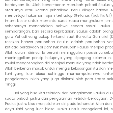
berdayaan itu Allah benar-benar merubah pribadi Saulus
statusnya atau karena pribadinya. Perlu diingat bahwa s
menyetujui hukuman rajam terhadap Stefanus (bdk Kis 8:1
imam besar untuk meminta surat kuasa menghukum jemaat Y
sebenarnya menandakan bahwa secara sosial Saulus t
sembarangan. Dan secara kepribadian, Saulus adalah orang
guru Yahudi yang cukup terkenal saat itu yaitu Gamaliel (Kis 
rasakan bahwa perubahan Paulus adalah perubahan ya
ketidak-berdayaan di Damsyik merubah Paulus menjadi pri
Allah dalam dirinya. Ia berani meninggalkan posisinya se
meninggalkan prinsip hidupnya yang dipegang selama ini
mulai mengosongkan diri menjadi manusia yang tidak berdaya
Allah berkenan masuk untuk mengisi kekosongan itu dan m
Ilahi yang luar biasa sehingga memampukannya untuk 
pengalaman inilah yang juga dialami oleh para frater s
Tinggi.
Hal yang bisa kita teladani dari pengalaman Paulus di D
suatu pribadi justru dari pengalaman ketidak-berdayaan. D
Paulus justru bisa menjatuhkan diri pada kehendak Allah da
daya Ilahi yang luar biasa. Maka untuk mengalami ini, 