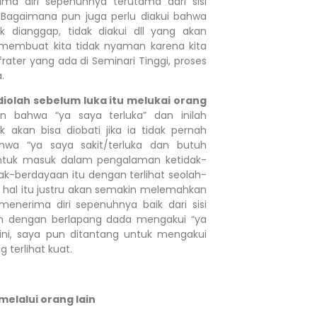
ma diri sepenuhnya terutama dari sisi
Bagaimana pun juga perlu diakui bahwa
k dianggap, tidak diakui dll yang akan
membuat kita tidak nyaman karena kita
rater yang ada di Seminari Tinggi, proses
.
iolah sebelum luka itu melukai orang
 bahwa “ya saya terluka” dan inilah
 akan bisa diobati jika ia tidak pernah
wa “ya saya sakit/terluka dan butuh
untuk masuk dalam pengalaman ketidak-
k-berdayaan itu dengan terlihat seolah-
wa hal itu justru akan semakin melemahkan
k menerima diri sepenuhnya baik dari sisi
an dengan berlapang dada mengakui “ya
ni, saya pun ditantang untuk mengakui
 terlihat kuat.
melalui orang lain