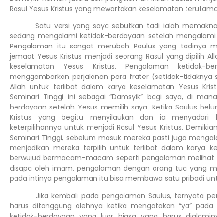
Rasul Yesus Kristus yang mewartakan keselamatan terutama
Satu versi yang saya sebutkan tadi ialah memaknai p
sedang mengalami ketidak-berdayaan setelah mengalami p
Pengalaman itu sangat merubah Paulus yang tadinya 
jemaat Yesus Kristus menjadi seorang Rasul yang dipilih Alla
keselamatan Yesus Kristus. Pengalaman ketidak-be
menggambarkan perjalanan para frater (setidak-tidaknya 
Allah untuk terlibat dalam karya keselamatan Yesus Kris
Seminari Tinggi ini sebagai “Damsyik” bagi saya, di man
berdayaan setelah Yesus memilih saya. Ketika Saulus bel
Kristus yang begitu menyilaukan dan ia menyadari
keterpilihannya untuk menjadi Rasul Yesus Kristus. Demikia
Seminari Tinggi, sebelum masuk mereka pasti juga mengal
menjadikan mereka terpilih untuk terlibat dalam karya k
berwujud bermacam-macam seperti pengalaman melihat 
disapa oleh imam, pengalaman dengan orang tua yang m
pada intinya pengalaman itu bisa membawa satu pribadi unt
Jika kembali pada pengalaman Saulus, ternyata perlu
harus ditanggung olehnya ketika mengatakan “ya” pada p
ketidak-berdayaan yang luar biasa yang harus dialami