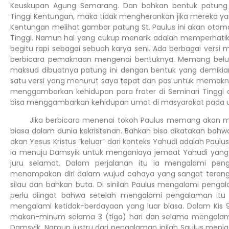
Keuskupan Agung Semarang. Dan bahkan bentuk patung i
Tinggi Kentungan, maka tidak mengherankan jika mereka yan
Kentungan melihat gambar patung St. Paulus ini akan otoma
Tinggi. Namun hal yang cukup menarik adalah memperhatika
begitu rapi sebagai sebuah karya seni. Ada berbagai versi 
berbicara pemaknaan mengenai bentuknya. Memang belu
maksud dibuatnya patung ini dengan bentuk yang demikian
satu versi yang menurut saya tepat dan pas untuk memaknai
menggambarkan kehidupan para frater di Seminari Tinggi 
bisa menggambarkan kehidupan umat di masyarakat pada
Jika berbicara menenai tokoh Paulus memang akan mem
biasa dalam dunia kekristenan. Bahkan bisa dikatakan b
akan Yesus Kristus “keluar” dari konteks Yahudi adalah Paulu
ia menuju Damsyik untuk menganiaya jemaat Yahudi yang 
juru selamat. Dalam perjalanan itu ia mengalami p
menampakan diri dalam wujud cahaya yang sangat teran
silau dan bahkan buta. Di sinilah Paulus mengalami penga
perlu diingat bahwa setelah mengalami pengalaman itu
mengalami ketidak-berdayaan yang luar biasa. Dalam Kis 9:
makan-minum selama 3 (tiga) hari dan selama mengalami k
Damsyik. Namun justru dari pengalaman inilah Saulus menja