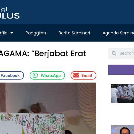
ofile
Panggilan
Berita Seminari
Agenda Semina
AMA: “Berjabat Erat
Facebook
WhatsApp
Email