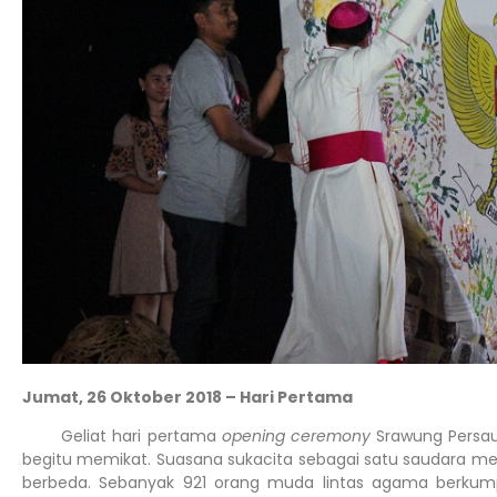
Jumat, 26 Oktober 2018 – Hari Pertama
Geliat hari pertama
opening ceremony
Srawung Persa
begitu memikat. Suasana sukacita sebagai satu saudara men
berbeda. Sebanyak 921 orang muda lintas agama berkum