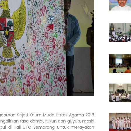
udaraan Sejati Kaum Muda Lintas Agama 2018
galirkan rasa damai, rukun dan guyub, meski
pul di Hall UTC Semarang untuk merayakan