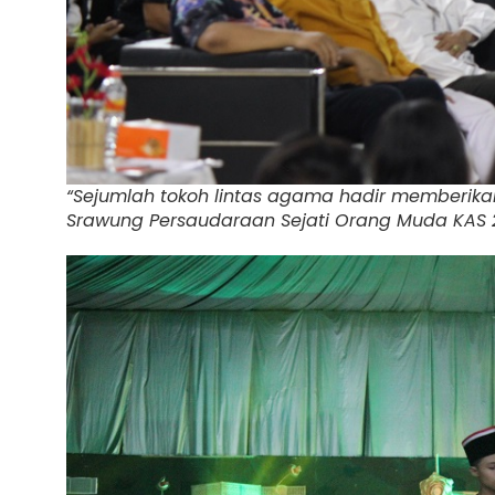
“Sejumlah tokoh lintas agama hadir memberik
Srawung Persaudaraan Sejati Orang Muda KAS 20