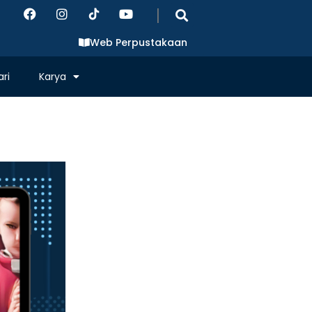
|
Web Perpustakaan
ri
Karya