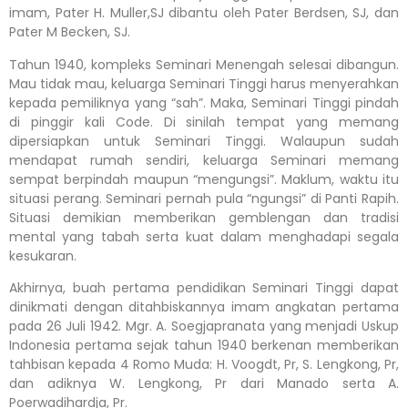
imam, Pater H. Muller,SJ dibantu oleh Pater Berdsen, SJ, dan
Pater M Becken, SJ.
Tahun 1940, kompleks Seminari Menengah selesai dibangun.
Mau tidak mau, keluarga Seminari Tinggi harus menyerahkan
kepada pemiliknya yang “sah”. Maka, Seminari Tinggi pindah
di pinggir kali Code. Di sinilah tempat yang memang
dipersiapkan untuk Seminari Tinggi. Walaupun sudah
mendapat rumah sendiri, keluarga Seminari memang
sempat berpindah maupun “mengungsi”. Maklum, waktu itu
situasi perang. Seminari pernah pula “ngungsi” di Panti Rapih.
Situasi demikian memberikan gemblengan dan tradisi
mental yang tabah serta kuat dalam menghadapi segala
kesukaran.
Akhirnya, buah pertama pendidikan Seminari Tinggi dapat
dinikmati dengan ditahbiskannya imam angkatan pertama
pada 26 Juli 1942. Mgr. A. Soegjapranata yang menjadi Uskup
Indonesia pertama sejak tahun 1940 berkenan memberikan
tahbisan kepada 4 Romo Muda: H. Voogdt, Pr, S. Lengkong, Pr,
dan adiknya W. Lengkong, Pr dari Manado serta A.
Poerwadihardja, Pr.