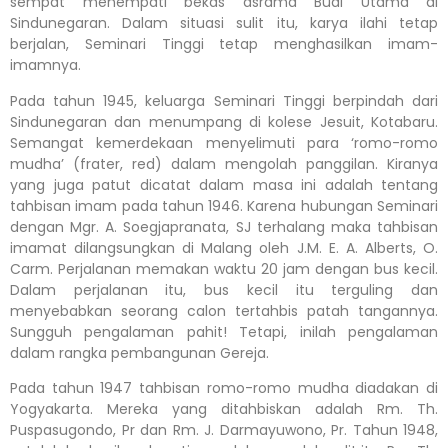
sempat menempati bekas asrama Budi Utama di
Sindunegaran. Dalam situasi sulit itu, karya ilahi tetap
berjalan, Seminari Tinggi tetap menghasilkan imam-
imamnya.
Pada tahun 1945, keluarga Seminari Tinggi berpindah dari
Sindunegaran dan menumpang di kolese Jesuit, Kotabaru.
Semangat kemerdekaan menyelimuti para ‘romo-romo
mudha’ (frater, red) dalam mengolah panggilan. Kiranya
yang juga patut dicatat dalam masa ini adalah tentang
tahbisan imam pada tahun 1946. Karena hubungan Seminari
dengan Mgr. A. Soegjapranata, SJ terhalang maka tahbisan
imamat dilangsungkan di Malang oleh J.M. E. A. Alberts, O.
Carm. Perjalanan memakan waktu 20 jam dengan bus kecil.
Dalam perjalanan itu, bus kecil itu terguling dan
menyebabkan seorang calon tertahbis patah tangannya.
Sungguh pengalaman pahit! Tetapi, inilah pengalaman
dalam rangka pembangunan Gereja.
Pada tahun 1947 tahbisan romo-romo mudha diadakan di
Yogyakarta. Mereka yang ditahbiskan adalah Rm. Th.
Puspasugondo, Pr dan Rm. J. Darmayuwono, Pr. Tahun 1948,