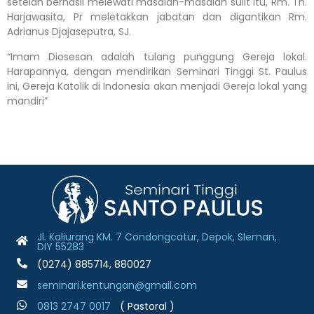
setelah berhasil melewati masalah-masalah sulit itu, Rm. Th.
Harjawasita, Pr meletakkan jabatan dan digantikan Rm.
Adrianus Djajaseputra, SJ.
“Imam Diosesan adalah tulang punggung Gereja lokal.
Harapannya, dengan mendirikan Seminari Tinggi St. Paulus
ini, Gereja Katolik di Indonesia akan menjadi Gereja lokal yang
mandiri”
Jl. Kaliurang KM. 7 Condongcatur, Depok, Sleman,
DIY 55283
(0274) 885714, 880027
seminari.kentungan@gmail.com
0813 2747 001
7
( Pastoral )