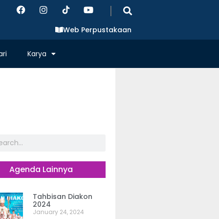
|
Web Perpustakaan
ri
Karya
Agenda Lainnya
Tahbisan Diakon
2024
January 24, 2024