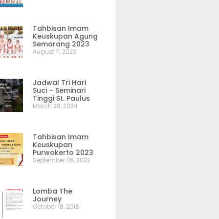
Tahbisan Imam
Keuskupan Agung
Semarang 2023
August 11, 2023
Jadwal Tri Hari
Suci – Seminari
Tinggi St. Paulus
March 28, 2024
Tahbisan Imam
Keuskupan
Purwokerto 2023
September 26, 2023
Lomba The
Journey
October 18, 2018