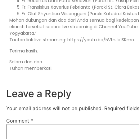
Fr. Robertus Dani Putra Setiawan (Paroki St. Yusup Pe
Fr. Fransiskus Xaverius Febrianto (Paroki St. Clara Beka
Fr. Olaf Shyantica Wisanggeni (Paroki Katedral Kristus
Mohon dukungan dan doa dari Anda semua bagi kedelapan f
ekaristi tersebut secara live streaming di Channel YouTube
Yogyakarta.”
Tautan link live streaming: https://youtu.be/5VfnJe1SRmo
Terima kasih.
Salam dan doa.
Tuhan memberkati.
Leave a Reply
Your email address will not be published.
Required fiel
Comment
*