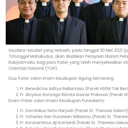
Saudara-saudari yang terkasih, pada tanggal 30 Mei 2021 (
Tritunggal Mahakudus, akan diadakan Perayaan Ekaristi Pelan
Rubiyatmoko, bagi para frater yang telah menyelesaikan stu
Orientasi Pastoral (TOP).
Dua frater calon imam Keuskupan Agung Semarang:
Fr. Benedictus Aditya Relliantoko (Paroki HSPM Tak Be
Fr. Aloysius Gonzaga Ristata Kusnar Prabowo (Paroki S
Enam frater calon imam Keuskupan Purwokerto:
Fr. Dominikus Setio Haryadi (Paroki St. Theresia Salam)
Fr. Yohanes Hari Gunawan Wibisono (Paroki St. Theresia
Fr. Konstantinus Aji Kurniardi (Paroki St. Theresia Lisieu