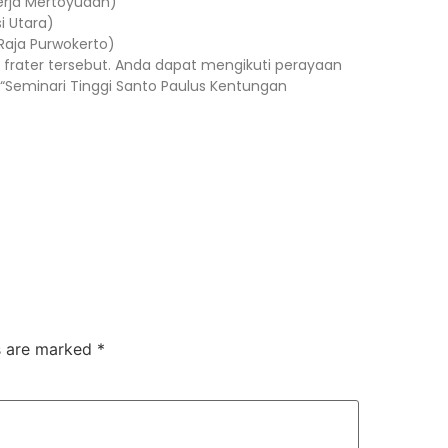
kerja Mertoyudan)
si Utara)
 Raja Purwokerto)
rater tersebut. Anda dapat mengikuti perayaan
 “Seminari Tinggi Santo Paulus Kentungan
ds are marked
*