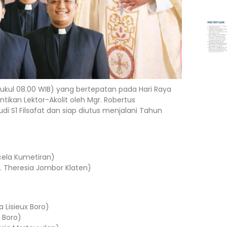
pukul 08.00 WIB) yang bertepatan pada Hari Raya
tikan Lektor-Akolit oleh Mgr. Robertus
di S1 Filsafat dan siap diutus menjalani Tahun
rcela Kumetiran)
t. Theresia Jombor Klaten)
 Lisieux Boro)
x Boro)