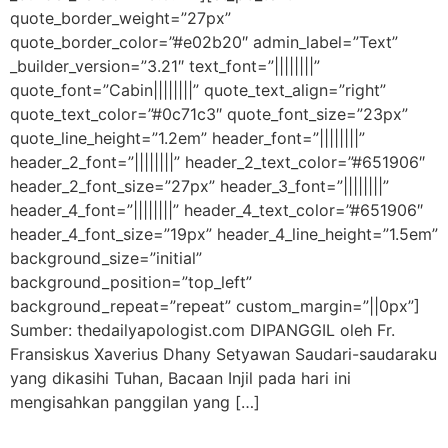
quote_border_weight=”27px”
quote_border_color=”#e02b20″ admin_label=”Text”
_builder_version=”3.21″ text_font=”||||||||”
quote_font=”Cabin||||||||” quote_text_align=”right”
quote_text_color=”#0c71c3″ quote_font_size=”23px”
quote_line_height=”1.2em” header_font=”||||||||”
header_2_font=”||||||||” header_2_text_color=”#651906″
header_2_font_size=”27px” header_3_font=”||||||||”
header_4_font=”||||||||” header_4_text_color=”#651906″
header_4_font_size=”19px” header_4_line_height=”1.5em”
background_size=”initial”
background_position=”top_left”
background_repeat=”repeat” custom_margin=”||0px”]
Sumber: thedailyapologist.com DIPANGGIL oleh Fr.
Fransiskus Xaverius Dhany Setyawan Saudari-saudaraku
yang dikasihi Tuhan, Bacaan Injil pada hari ini
mengisahkan panggilan yang […]