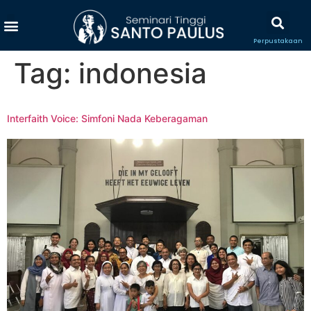
Perpustakaan
Tag:
indonesia
Interfaith Voice: Simfoni Nada Keberagaman