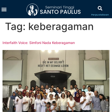
Perpustakaan
Tag:
keberagaman
Interfaith Voice: Simfoni Nada Keberagaman