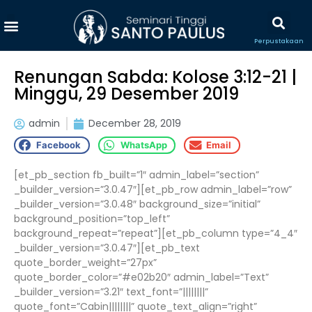
Perpustakaan
Renungan Sabda: Kolose 3:12-21 |
Minggu, 29 Desember 2019
admin
December 28, 2019
Facebook
WhatsApp
Email
[et_pb_section fb_built=”1″ admin_label=”section”
_builder_version=”3.0.47″][et_pb_row admin_label=”row”
_builder_version=”3.0.48″ background_size=”initial”
background_position=”top_left”
background_repeat=”repeat”][et_pb_column type=”4_4″
_builder_version=”3.0.47″][et_pb_text
quote_border_weight=”27px”
quote_border_color=”#e02b20″ admin_label=”Text”
_builder_version=”3.21″ text_font=”||||||||”
quote_font=”Cabin||||||||” quote_text_align=”right”