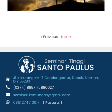
J
2
H
S
B
J
2
R
« Previous
Next »
Jl. Kaliurang KM. 7 Condongcatur, Depok, Sleman,
DIY 55283
(0274) 885714, 880027
seminari.kentungan@gmail.com
0813 2747 001
7
( Pastoral )