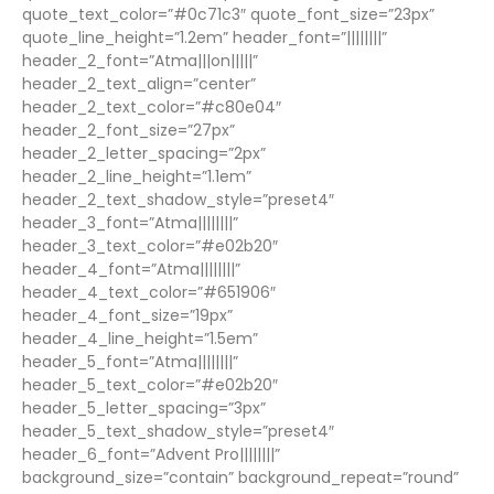
quote_text_color=”#0c71c3″ quote_font_size=”23px”
quote_line_height=”1.2em” header_font=”||||||||”
header_2_font=”Atma|||on|||||”
header_2_text_align=”center”
header_2_text_color=”#c80e04″
header_2_font_size=”27px”
header_2_letter_spacing=”2px”
header_2_line_height=”1.1em”
header_2_text_shadow_style=”preset4″
header_3_font=”Atma||||||||”
header_3_text_color=”#e02b20″
header_4_font=”Atma||||||||”
header_4_text_color=”#651906″
header_4_font_size=”19px”
header_4_line_height=”1.5em”
header_5_font=”Atma||||||||”
header_5_text_color=”#e02b20″
header_5_letter_spacing=”3px”
header_5_text_shadow_style=”preset4″
header_6_font=”Advent Pro||||||||”
background_size=”contain” background_repeat=”round”