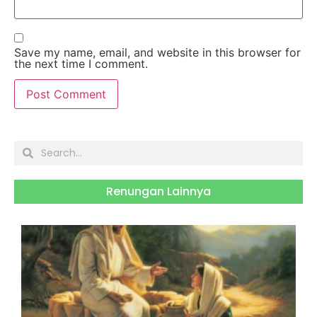
Save my name, email, and website in this browser for
the next time I comment.
Renungan Lainnya
S
J
2
H
B
R
S
M