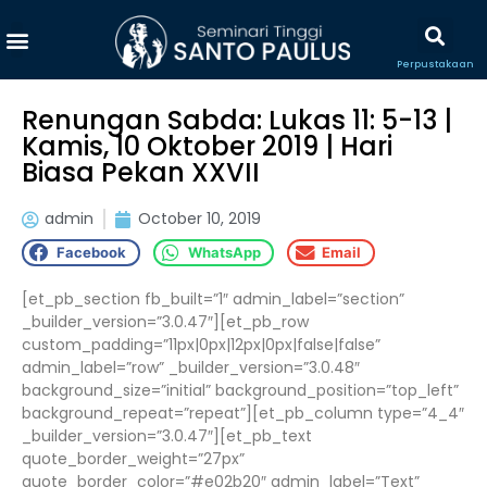
Perpustakaan
Renungan Sabda: Lukas 11: 5-13 |
Kamis, 10 Oktober 2019 | Hari
Biasa Pekan XXVII
admin
October 10, 2019
Facebook
WhatsApp
Email
[et_pb_section fb_built=”1″ admin_label=”section”
_builder_version=”3.0.47″][et_pb_row
custom_padding=”11px|0px|12px|0px|false|false”
admin_label=”row” _builder_version=”3.0.48″
background_size=”initial” background_position=”top_left”
background_repeat=”repeat”][et_pb_column type=”4_4″
_builder_version=”3.0.47″][et_pb_text
quote_border_weight=”27px”
quote_border_color=”#e02b20″ admin_label=”Text”