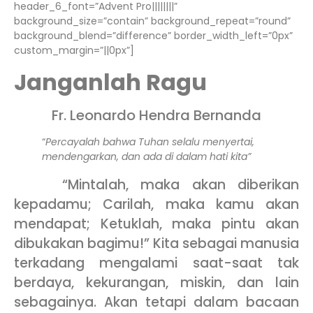
header_6_font=”Advent Pro||||||||”
background_size=”contain” background_repeat=”round”
background_blend=”difference” border_width_left=”0px”
custom_margin=”||0px”]
Janganlah Ragu
Fr. Leonardo Hendra Bernanda
“
Percayalah bahwa Tuhan selalu menyertai,
mendengarkan, dan ada di dalam hati kita”
“Mintalah, maka akan diberikan
kepadamu; Carilah, maka kamu akan
mendapat; Ketuklah, maka pintu akan
dibukakan bagimu!” Kita sebagai manusia
terkadang mengalami saat-saat tak
berdaya, kekurangan, miskin, dan lain
sebagainya. Akan tetapi dalam bacaan