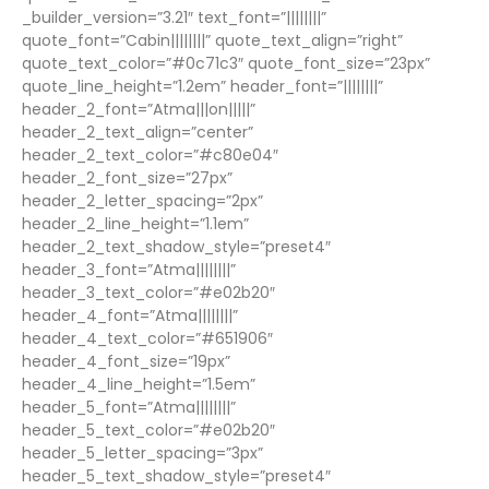
_builder_version=”3.21″ text_font=”||||||||”
quote_font=”Cabin||||||||” quote_text_align=”right”
quote_text_color=”#0c71c3″ quote_font_size=”23px”
quote_line_height=”1.2em” header_font=”||||||||”
header_2_font=”Atma|||on|||||”
header_2_text_align=”center”
header_2_text_color=”#c80e04″
header_2_font_size=”27px”
header_2_letter_spacing=”2px”
header_2_line_height=”1.1em”
header_2_text_shadow_style=”preset4″
header_3_font=”Atma||||||||”
header_3_text_color=”#e02b20″
header_4_font=”Atma||||||||”
header_4_text_color=”#651906″
header_4_font_size=”19px”
header_4_line_height=”1.5em”
header_5_font=”Atma||||||||”
header_5_text_color=”#e02b20″
header_5_letter_spacing=”3px”
header_5_text_shadow_style=”preset4″