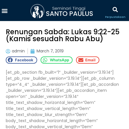
Perpustakaan
Renungan Sabda: Lukas 9:22-25
(Kamis sesudah Rabu Abu)
admin
March 7, 2019
Facebook
WhatsApp
Email
[et_pb_section fb_built=”1″ _builder_version=”3.19.14″]
[et_pb_row _builder_version=”3.19.14″][et_pb_column
type=”4_4″ _builder_version=”3.19.14″][et_pb_accordion
_builder_version=”3.19.14″][et_pb_accordion_item
open=”on” _builder_version=”3.19.14″
title_text_shadow_horizontal_length=”0em”
title_text_shadow_vertical_length=”0em”
title_text_shadow_blur_strength=”0em”
body_text_shadow_horizontal_length=”0em”
body_text_shadow_vertical_length=”0em”