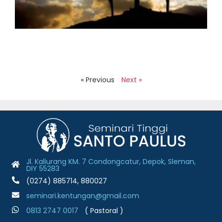
S
J
2
H
S
B
J
2
R
« Previous
Next »
Jl. Kaliurang KM. 7 Condongcatur, Depok, Sleman,
DIY 55283
(0274) 885714, 880027
seminari.kentungan@gmail.com
0813 2747 001
7
( Pastoral )