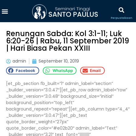
Perpustakaan
Renungan Sabda: Kol 3:1-11; Luk
6:20-26 | Rabu, 11 September 2019
| Hari Biasa Pekan XXIII
admin
September 10, 2019
Facebook
WhatsApp
Email
[et_pb_section fb_built=”1″ admin_label=”section”
_builder_version=”3.0.47″][et_pb_row admin_label=”row”
_builder_version=”3.0.48″ background_size=”initial”
background_position=”top_left”
background_repeat=”repeat”][et_pb_column type=”4_4″
_builder_version=”3.0.47″][et_pb_text
quote_border_weight=”27px”
quote_border_color=”#e02b20″ admin_label=”Text”
_builder_version=”3.21″ text_font=”||||||||”