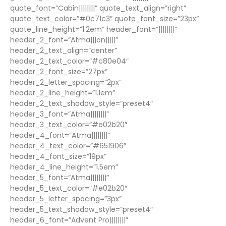
quote_font=”Cabin||||||||” quote_text_align=”right”
quote_text_color=”#0c71c3″ quote_font_size=”23px”
quote_line_height=”1.2em” header_font=”||||||||”
header_2_font=”Atma|||on|||||”
header_2_text_align=”center”
header_2_text_color=”#c80e04″
header_2_font_size=”27px”
header_2_letter_spacing=”2px”
header_2_line_height=”1.1em”
header_2_text_shadow_style=”preset4″
header_3_font=”Atma||||||||”
header_3_text_color=”#e02b20″
header_4_font=”Atma||||||||”
header_4_text_color=”#651906″
header_4_font_size=”19px”
header_4_line_height=”1.5em”
header_5_font=”Atma||||||||”
header_5_text_color=”#e02b20″
header_5_letter_spacing=”3px”
header_5_text_shadow_style=”preset4″
header_6_font=”Advent Pro||||||||”