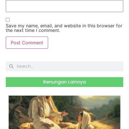
Save my name, email, and website in this browser for
the next time I comment.
Renungan Lainnya
S
J
2
H
B
R
S