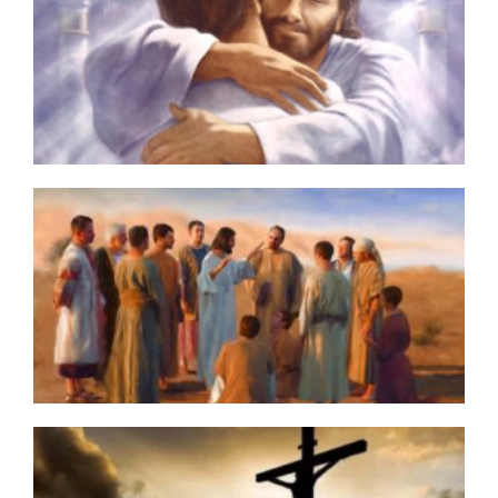
1
2
J
2
H
B
J
2
R
R
S
M
1
1
2
H
K
B
J
2
R
R
S
1
1