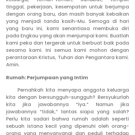
tinggal, pekerjaan, kesempatan untuk berjumpa
dengan orang baru, dan masih banyak kebaikan
yang menjadi tanda kasih-Mu. Semoga di hari
yang baru ini, kami senantiasa membuka diri
pada Engkau yang akan menjumpai kami. Buatlah
kami peka dan tergerak untuk berbuat baik pada
sesama kami. Ini semua kami mohon dengan
perantaraan Kristus, Tuhan dan Pengantara kami.
Amin.
Rumah: Perjumpaan yang Intim
Pernahkah kita menyapa anggota keluarga
kita dengan bersungguh-sungguh? Bersyukur­lah
kita jika jawabannya “iya.” Namun jika
jawabannya “tidak,” lantas siapa yang salah?
Perlu kita sadari bahwa rumah adalah seperti
sebuah istana kecil yang dipenuhi oleh orang-
orang yang menyanyangi dan peduli terhadap