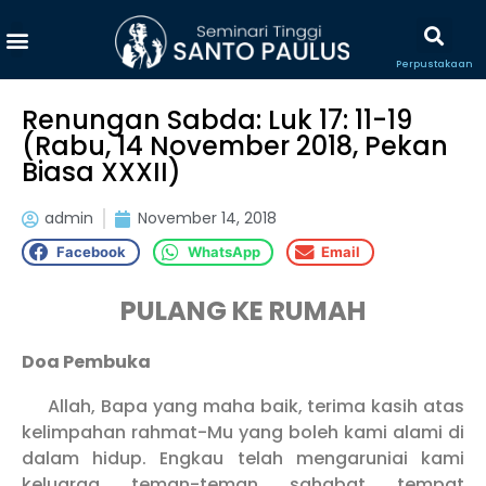
Perpustakaan
Renungan Sabda: Luk 17: 11-19
(Rabu, 14 November 2018, Pekan
Biasa XXXII)
admin
November 14, 2018
Facebook
WhatsApp
Email
PULANG KE RUMAH
Doa Pembuka
Allah, Bapa yang maha baik, terima kasih atas
kelimpahan rahmat-Mu yang boleh kami alami di
dalam hidup. Engkau telah mengaruniai kami
keluarga, teman-teman, sahabat, tempat