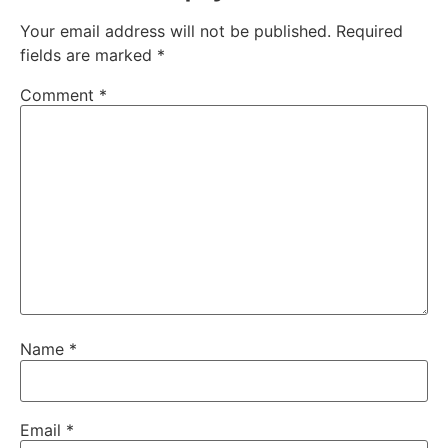
Your email address will not be published.
Required
fields are marked
*
Comment
*
Name
*
Email
*