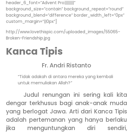
header_6_font=”Advent Pro||||||||”
background_size=”contain” background_repeat=”round”
background_blend=”difference” border_width_left=”0px”
custom_margin=”||0px”]
http://www.lovethispic.com/uploaded_images/55065-
Broken-Friendship.jpg
Kanca Tipis
Fr. Andri Ristanto
“Tidak adakah di antara mereka yang kembali
untuk memuliakan Allah?
”
Judul renungan ini sering kali kita
dengar terkhusus bagi anak-anak muda
yang berlogat Jawa. Arti dari Kanca Tipis
adalah pertemanan yang hanya berlaku
jika menguntungkan diri sendiri,