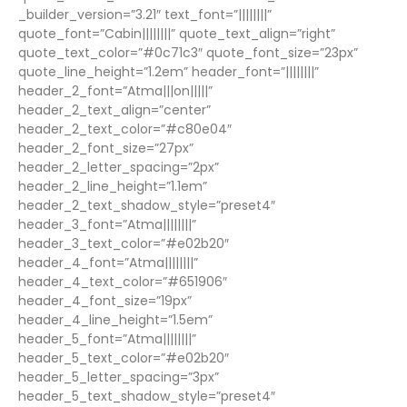
_builder_version=”3.21″ text_font=”||||||||”
quote_font=”Cabin||||||||” quote_text_align=”right”
quote_text_color=”#0c71c3″ quote_font_size=”23px”
quote_line_height=”1.2em” header_font=”||||||||”
header_2_font=”Atma|||on|||||”
header_2_text_align=”center”
header_2_text_color=”#c80e04″
header_2_font_size=”27px”
header_2_letter_spacing=”2px”
header_2_line_height=”1.1em”
header_2_text_shadow_style=”preset4″
header_3_font=”Atma||||||||”
header_3_text_color=”#e02b20″
header_4_font=”Atma||||||||”
header_4_text_color=”#651906″
header_4_font_size=”19px”
header_4_line_height=”1.5em”
header_5_font=”Atma||||||||”
header_5_text_color=”#e02b20″
header_5_letter_spacing=”3px”
header_5_text_shadow_style=”preset4″