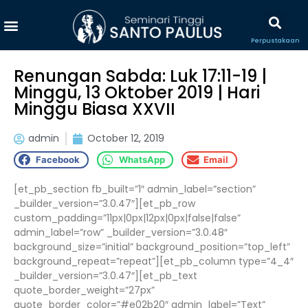
Perpustakaan
Renungan Sabda: Luk 17:11-19 |
Minggu, 13 Oktober 2019 | Hari
Minggu Biasa XXVII
admin
October 12, 2019
Facebook
WhatsApp
Email
[et_pb_section fb_built=”1″ admin_label=”section”
_builder_version=”3.0.47″][et_pb_row
custom_padding=”11px|0px|12px|0px|false|false”
admin_label=”row” _builder_version=”3.0.48″
background_size=”initial” background_position=”top_left”
background_repeat=”repeat”][et_pb_column type=”4_4″
_builder_version=”3.0.47″][et_pb_text
quote_border_weight=”27px”
quote_border_color=”#e02b20″ admin_label=”Text”