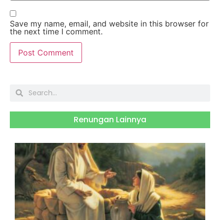
Save my name, email, and website in this browser for
the next time I comment.
Renungan Lainnya
S
J
2
H
B
R
S
M
3
O