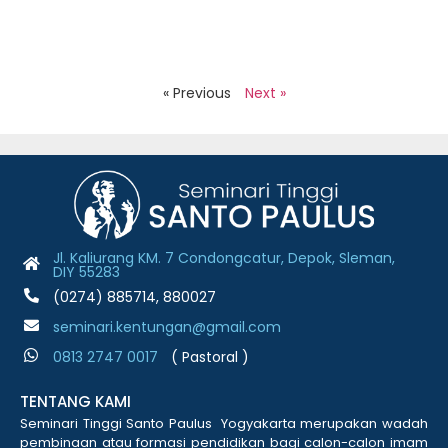
B
J
2
R
« Previous
Next »
Jl. Kaliurang KM. 7 Condongcatur, Depok, Sleman,
DIY 55283
(0274) 885714, 880027
seminari.kentungan@gmail.com
0813 2747 001
7
( Pastoral )
TENTANG KAMI
Seminari Tinggi Santo Paulus Yogyakarta merupakan wadah
pembinaan atau formasi pendidikan bagi calon-calon imam