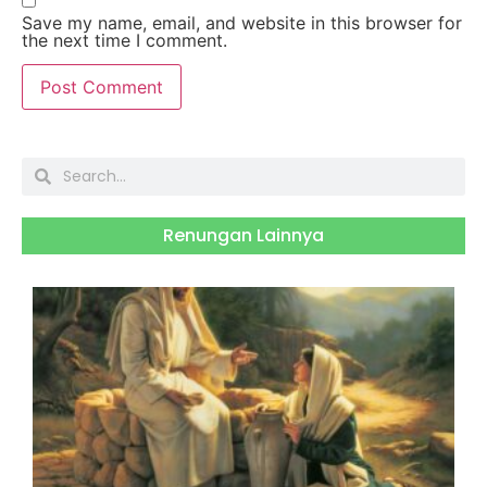
Save my name, email, and website in this browser for
the next time I comment.
Renungan Lainnya
S
J
2
H
B
R
S
M
3
O
2