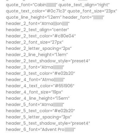
quote_font=”Cabin||||||||” quote_text_align=”right”
quote_text_color=”#0c71c3″ quote_font_size=”23px”
quote_line_height=”1.2em” header_font=”||||||||”
header_2_font=”Atma|||on|||||”
header_2_text_align=”center”
header_2_text_color=”#c80e04″
header_2_font_size=”27px”
header_2_letter_spacing=”2px”
header_2_line_height=”1.1em”
header_2_text_shadow_style=”preset4″
header_3_font=”Atma||||||||”
header_3_text_color=”#e02b20″
header_4_font=”Atma||||||||”
header_4_text_color=”#651906″
header_4_font_size=”19px”
header_4_line_height=”1.5em”
header_5_font=”Atma||||||||”
header_5_text_color=”#e02b20″
header_5_letter_spacing=”3px”
header_5_text_shadow_style=”preset4″
header_6_font=”Advent Pro||||||||”