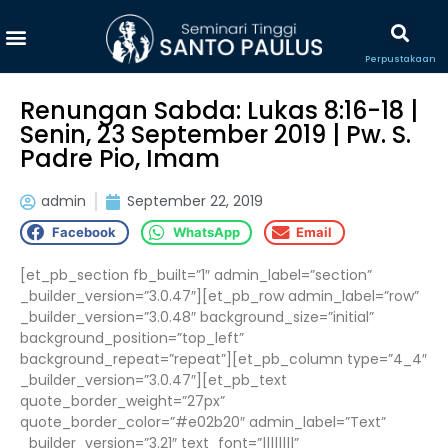
Perpustakaan
Renungan Sabda: Lukas 8:16-18 |
Senin, 23 September 2019 | Pw. S.
Padre Pio, Imam
admin
September 22, 2019
Facebook
WhatsApp
Email
[et_pb_section fb_built=”1″ admin_label=”section”
_builder_version=”3.0.47″][et_pb_row admin_label=”row”
_builder_version=”3.0.48″ background_size=”initial”
background_position=”top_left”
background_repeat=”repeat”][et_pb_column type=”4_4″
_builder_version=”3.0.47″][et_pb_text
quote_border_weight=”27px”
quote_border_color=”#e02b20″ admin_label=”Text”
_builder_version=”3.21″ text_font=”||||||||”